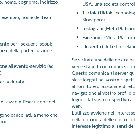
o, nome, cognome, indirizzo
USA, una società control
TikTok
(TikTok Technology
d esempio, nome del team,
Singapore)
Instagram
(Meta Platforms
Facebook
(Meta Platforms
ente per i seguenti scopi:
LinkedIn
(LinkedIn Irela
one
e della partecipazione
Se visitate una delle nostre p
one all’evento/servizio (ad
viene stabilita una connessione
Questo comunica al server qual
).
siete loggati nel vostro rispe
er la durata
al fornitore di associare dire
navigazione al vostro profilo 
logout dal vostro rispettivo ac
 l’avvio o l’esecuzione del
web.
L’utilizzo avviene nell’interes
engono cancellati, a meno che
della notorietà delle nostre of
ione.
interesse legittimo ai sensi d