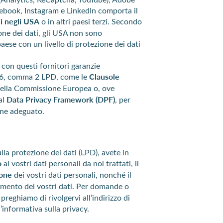
ebook, Instagram e LinkedIn comporta il
li negli USA
o in altri paesi terzi. Secondo
zione dei dati, gli USA non sono
ese con un livello di protezione dei dati
con questi fornitori garanzie
. 16, comma 2 LPD, come le
Clausole
ella Commissione Europea o, ove
al
Data Privacy Framework (DPF)
, per
ione adeguato.
ulla protezione dei dati (LPD), avete in
o
ai vostri dati personali da noi trattati, il
ione
dei vostri dati personali, nonché il
amento dei vostri dati. Per domande o
vi preghiamo di rivolgervi all’indirizzo di
l’informativa sulla privacy.