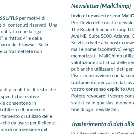
Newsletter (MailChimp)
Invio di newsletter con Mail
a SSL/TLS
per motivi di
Per l’invio delle nostre newslet
e di contenuti riservati. Una
The Rocket Science Group LL
dal fatto che la riga
Ave NE, Suite 5000, Atlanta,
” a “https://” e dalla
Se vi iscrivete alla nostra newsl
barra del browser. Se la
mail e nome facoltativo) veng
che ci trasmettete non
memorizzati. MailChimp utilizz
valutazione statistica delle 
può anche utilizzare i dati per 
L’iscrizione avviene con la co
trattamento dei vostri dati av
vostro
consenso esplicito
(Art
ta di piccoli file di testo che
Potete
revocare
il vostro conse
specifiche relative
statistica in qualsiasi momento
ookie consentono in
fine di ogni newsletter.
 utilizzo e il numero di
ortamento di utilizzo delle
acile da usare per il cliente.
Trasferimento di dati all’
ine di una sessione del
L’utilizzo dei servizi di Goog