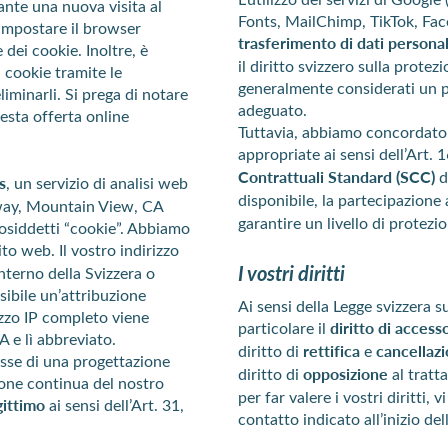
nte una nuova visita al
Fonts, MailChimp, TikTok, Fac
 impostare il browser
trasferimento di dati persona
 dei cookie. Inoltre, è
il diritto svizzero sulla prote
 cookie tramite le
generalmente considerati un pa
iminarli. Si prega di notare
adeguato.
uesta offerta online
Tuttavia, abbiamo concordato 
appropriate ai sensi dell’Art
Contrattuali Standard (SCC)
d
s
, un servizio di analisi web
disponibile, la partecipazione 
way, Mountain View, CA
garantire un livello di protez
cosiddetti “cookie”. Abbiamo
to web. Il vostro indirizzo
I vostri diritti
nterno della Svizzera o
sibile un’attribuzione
Ai sensi della Legge svizzera s
rizzo IP completo viene
particolare il
diritto di access
 e lì abbreviato.
diritto di
rettifica
e
cancellaz
resse di una progettazione
diritto di
opposizione
al tratt
zione continua del nostro
per far valere i vostri diritti, 
gittimo
ai sensi dell’Art. 31,
contatto indicato all’inizio del