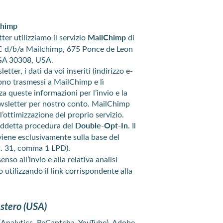
Chimp
ter utilizziamo il servizio
MailChimp
di
C d/b/a Mailchimp, 675 Ponce de Leon
 GA 30308, USA.
etter, i dati da voi inseriti (indirizzo e-
ono trasmessi a MailChimp e lì
a queste informazioni per l’invio e la
newsletter per nostro conto. MailChimp
l’ottimizzazione del proprio servizio.
siddetta procedura del
Double-Opt-In
. Il
viene esclusivamente sulla base del
. 31, comma 1 LPD).
nso all’invio e alla relativa analisi
 utilizzando il link corrispondente alla
estero (USA)
le (Analytics, ReCaptcha, YouTube), Adobe