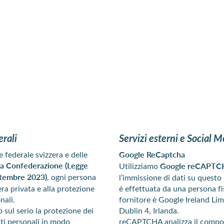
erali
Servizi esterni e Social 
e federale svizzera e delle
Google ReCaptcha
ella Confederazione (Legge
Utilizziamo
Google reCAPTC
ettembre 2023)
, ogni persona
l’immissione di dati su questo
era privata e alla protezione
è effettuata da una persona f
nali.
fornitore è Google Ireland Li
 sul serio la protezione dei
Dublin 4, Irlanda.
dati personali in modo
reCAPTCHA analizza il comport