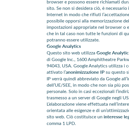
browser e possono essere richiamati dura
sito. Se non si desidera ciò, è necessario
Internet in modo che rifiuti l’accettazione
possibile opporsi alla memorizzazione dei
impostazioni appropriate nel browser o el
che in tal caso non tutte le funzioni di q
potranno essere utilizzate.
Google Analytics
Questo sito web utilizza
Google Analytic
di Google Inc., 1600 Amphitheatre Park
94043, USA. Google Analytics utilizza i 
attivato l’
anonimizzazione IP
su questo si
IP verrà quindi abbreviato da Google all’i
dell’UE/SEE, in modo che non sia più pos
personale. Solo in casi eccezionali l’indi
trasmesso a un server di Google negli USA
L’elaborazione viene effettuata nell’inte
orientata alle esigenze e di un’ottimizza
sito web. Ciò costituisce un
interesse le
comma 1 LPD.