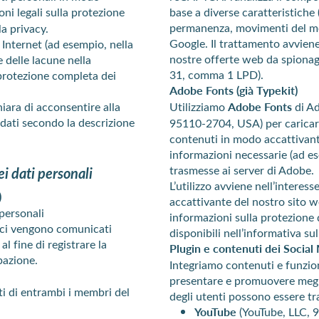
oni legali sulla protezione
base a diverse caratteristiche 
permanenza, movimenti del mous
la privacy.
Google. Il trattamento avviene 
 Internet (ad esempio, nella
nostre offerte web da spiona
 delle lacune nella
31, comma 1 LPD).
 protezione completa dei
Adobe Fonts (già Typekit)
iara di acconsentire alla
Utilizziamo
Adobe Fonts
di Ad
ei dati secondo la descrizione
95110-2704, USA) per caricare i
contenuti in modo accattivant
informazioni necessarie (ad es
trasmesse ai server di Adobe.
ei dati personali
L’utilizzo avviene nell’interes
)
accattivante del nostro sito w
 personali
informazioni sulla protezione
o ci vengono comunicati
disponibili nell’informativa su
al fine di registrare la
Plugin e contenuti dei Social
pazione.
Integriamo contenuti e funzion
presentare e promuovere meglio
i di entrambi i membri del
degli utenti possono essere tra
YouTube
(YouTube, LLC, 