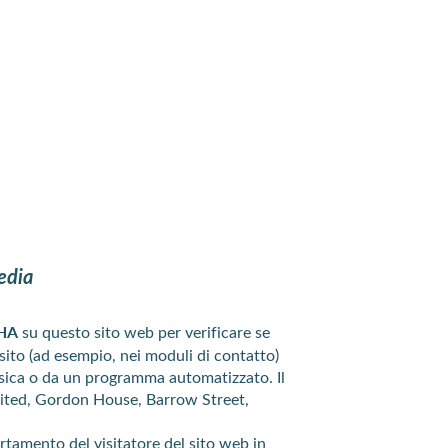
Media
HA
su questo sito web per verificare se
 sito (ad esempio, nei moduli di contatto)
isica o da un programma automatizzato. Il
mited, Gordon House, Barrow Street,
amento del visitatore del sito web in