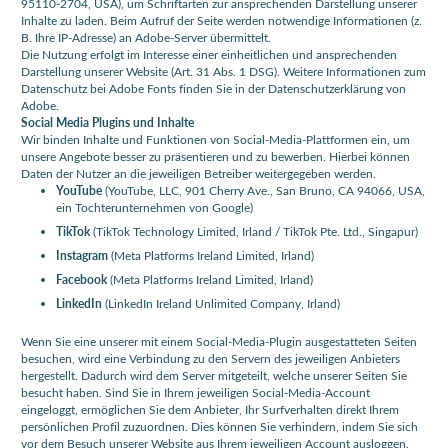
95110-2704, USA), um Schriftarten zur ansprechenden Darstellung unserer
Inhalte zu laden. Beim Aufruf der Seite werden notwendige Informationen (z.
B. Ihre IP-Adresse) an Adobe-Server übermittelt.
Die Nutzung erfolgt im Interesse einer einheitlichen und ansprechenden
Darstellung unserer Website (Art. 31 Abs. 1 DSG). Weitere Informationen zum
Datenschutz bei Adobe Fonts finden Sie in der Datenschutzerklärung von
Adobe.
Social Media Plugins und Inhalte
Wir binden Inhalte und Funktionen von Social-Media-Plattformen ein, um
unsere Angebote besser zu präsentieren und zu bewerben. Hierbei können
Daten der Nutzer an die jeweiligen Betreiber weitergegeben werden.
YouTube
(YouTube, LLC, 901 Cherry Ave., San Bruno, CA 94066, USA,
ein Tochterunternehmen von Google)
TikTok
(TikTok Technology Limited, Irland / TikTok Pte. Ltd., Singapur)
Instagram
(Meta Platforms Ireland Limited, Irland)
Facebook
(Meta Platforms Ireland Limited, Irland)
LinkedIn
(LinkedIn Ireland Unlimited Company, Irland)
Wenn Sie eine unserer mit einem Social-Media-Plugin ausgestatteten Seiten
besuchen, wird eine Verbindung zu den Servern des jeweiligen Anbieters
hergestellt. Dadurch wird dem Server mitgeteilt, welche unserer Seiten Sie
besucht haben. Sind Sie in Ihrem jeweiligen Social-Media-Account
eingeloggt, ermöglichen Sie dem Anbieter, Ihr Surfverhalten direkt Ihrem
persönlichen Profil zuzuordnen. Dies können Sie verhindern, indem Sie sich
vor dem Besuch unserer Website aus Ihrem jeweiligen Account ausloggen.