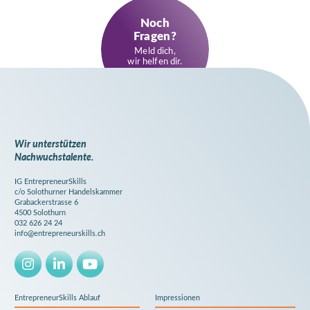
Noch
Fragen?
Meld dich,
wir helfen dir.
Wir unterstützen
Nachwuchstalente.
IG EntrepreneurSkills
c/o Solothurner Handelskammer
Grabackerstrasse 6
4500 Solothurn
032 626 24 24
info@entrepreneurskills.ch
EntrepreneurSkills Ablauf
Impressionen