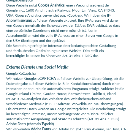
Diese Website nutzt
Google Analytics
, einen Webanalysedienst der
Google Inc., 1600 Amphitheatre Parkway, Mountain View, CA 94043,
USA. Google Analytics verwendet sog. «Cookies». Wir haben die
IP-
Anonymisierung
auf dieser Webseite aktiviert. Ihre IP-Adresse wird daher
von Google innerhalb der Schweiz bzw. der EU/des EWR gekürzt, so dass
eine persönliche Zuordnung nicht mehr möglich ist. Nur in
Ausnahmefällen wird die volle IP-Adresse an einen Server von Google in
den USA übertragen und dort gekürzt.
Die Bearbeitung erfolgt im Interesse einer bedarfsgerechten Gestaltung
und fortlaufenden Optimierung unserer Website. Dies stellt ein
berechtigtes Interesse
im Sinne von Art. 31 Abs. 1 DSG dar.
Externe Dienste und Social Media
Google ReCaptcha
Wir nutzen
Google reCAPTCHA
auf dieser Website zur Überprüfung, ob die
Dateneingabe auf dieser Website (z. B. in Kontaktformularen) durch einen
Menschen oder durch ein automatisiertes Programm erfolgt. Anbieter ist die
Google Ireland Limited, Gordon House, Barrow Street, Dublin 4, Irland.
reCAPTCHA analysiert das Verhalten des Websitebesuchers anhand
verschiedener Merkmale (z. B. IP-Adresse, Verweildauer, Mausbewegungen).
Die erfassten Daten werden an Google weitergeleitet. Die Bearbeitung erfolgt
im berechtigten Interesse, unsere Webangebote vor missbräuchlicher
automatisierter Ausspähung und SPAM zu schützen (Art. 31 Abs. 1 DSG).
Adobe Fonts (ehemals Typekit)
Wir verwenden
Adobe Fonts
von Adobe Inc. (345 Park Avenue, San Jose, CA