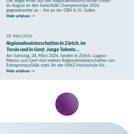
Die Sieger:innen aus den Regionalmeisterschaften treten
im August an den SwissSkills Championships 2026
gegeneinander an – live an der OBA in St. Gallen.
Mehr erfahren
28. März 2026
Regionalmeisterschaften in Zürich, im
Tessin und in Genf: Junge Talente
entwickeln Ideen für ein nachhaltigeres
Am Samstag, 28. März 2026, fanden in Zürich, Lugano-
Manno und Genf drei weitere Regionalmeisterschaften von
Leben in Stadt und Land
EntrepreneurSkills statt. An der HWZ Hochschule für
Wirtschaft Zürich, bei der SUPSI im Suglio Business…
Mehr erfahren
Bleibe
informiert.