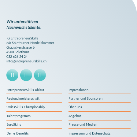
Newsletter
abonieren.
Wir unterstützen
Nachwuchstalente.
IG EntrepreneurSkills
c/o Solothurner Handelskammer
Grabackerstrasse 6
4500 Solothurn
032 626 24 24
info@entrepreneurskills.ch
EntrepreneurSkills Ablauf
Impressionen
Regionalmeisterschaft
Partner und Sponsoren
SwissSkills Championship
Über uns
Talentprogramm
Angebot
EuroSkills
Presse und Medien
Deine Benefits
Impressum und Datenschutz