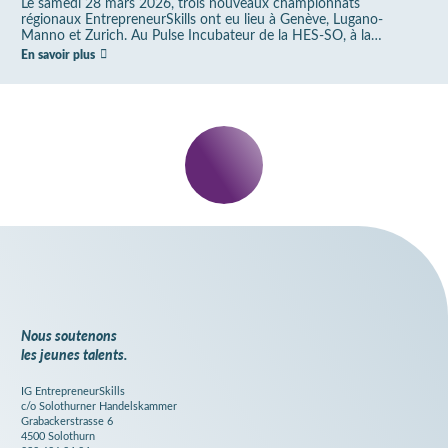
développent des idées pour une vie plus
Le samedi 28 mars 2026, trois nouveaux championnats
régionaux EntrepreneurSkills ont eu lieu à Genève, Lugano-
durable en ville comme à la campagne
Manno et Zurich. Au Pulse Incubateur de la HES-SO, à la
SUPSI au Suglio Business…
En savoir plus
Restez
informé.
S'abonner à
la newsletter
Nous soutenons
les jeunes talents.
IG EntrepreneurSkills
c/o Solothurner Handelskammer
Grabackerstrasse 6
4500 Solothurn