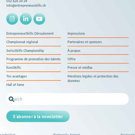
032 626 24 24
info@entrepreneurskills.ch
EntrepreneurSkills Déroulement
Impressions
Championnat régional
Partenaires et sponsors
SwissSkills Championship
À propos
Programme de promotion des talents
Offre
EuroSkills
Presse et médias
Tes avantages
Mentions légales et protection des
données
Hall of fame
S’abonner à la newsletter
incipal
Partenaire Argent
Partenaire A