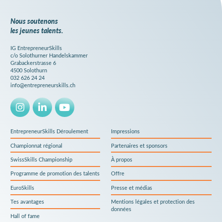
la newsletter
Nous soutenons
les jeunes talents.
IG EntrepreneurSkills
c/o Solothurner Handelskammer
Grabackerstrasse 6
4500 Solothurn
032 626 24 24
info@entrepreneurskills.ch
EntrepreneurSkills Déroulement
Impressions
Championnat régional
Partenaires et sponsors
SwissSkills Championship
À propos
Programme de promotion des talents
Offre
EuroSkills
Presse et médias
Tes avantages
Mentions légales et protection des
données
Hall of fame