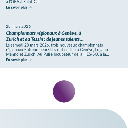
à l’OBA à Saint-Gall.
En savoir plus
28. mars 2026
Championnats régionaux à Genève, à
Zurich et au Tessin : de jeunes talents
développent des idées pour une vie plus
Le samedi 28 mars 2026, trois nouveaux championnats
régionaux EntrepreneurSkills ont eu lieu à Genève, Lugano-
durable en ville comme à la campagne
Manno et Zurich. Au Pulse Incubateur de la HES-SO, à la
SUPSI au Suglio Business…
En savoir plus
Restez
informé.
S'abonner à