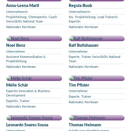
Anna-Leena Marti
Regula Buob
Unternehmerin
Unternehmerin
Projektleitung, Chefexpertin, Coach
Stv. Projektleitung, Lead Trainerin,
SwissSkills National Team
Expertin
Nationales Kernteam
Nationales Kernteam
Noel Benz
Ralf Boltshauser
Unternehmer
Unternehmer
Assistent Kommunikation &
Experte, Trainer SwissSkills National
Projektleitung
Team
Nationales Kernteam
Nationales Kernteam
Mélie Schär
Tim Pfister
Expertin Innovation & Business
Unternehmer
Development
Experte, Trainer
Expertin, Trainer
Nationales Kernteam
Nationales Kernteam
Leonardo Soares Sousa
Thomas Heimann
Unternehmer
Solothurner Handelskammer