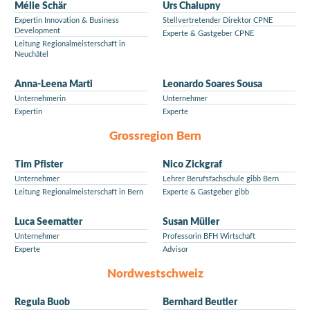
Mélie Schär
Urs Chalupny
Expertin Innovation & Business
Stellvertretender Direktor CPNE
Development
Experte & Gastgeber CPNE
Leitung Regionalmeisterschaft in
Neuchâtel
Anna-Leena Marti
Leonardo Soares Sousa
Unternehmerin
Unternehmer
Expertin
Experte
Grossregion Bern
Tim Pfister
Nico Zickgraf
Unternehmer
Lehrer Berufsfachschule gibb Bern
Leitung Regionalmeisterschaft in Bern
Experte & Gastgeber gibb
Luca Seematter
Susan Müller
Unternehmer
Professorin BFH Wirtschaft
Experte
Advisor
Nordwestschweiz
Regula Buob
Bernhard Beutler