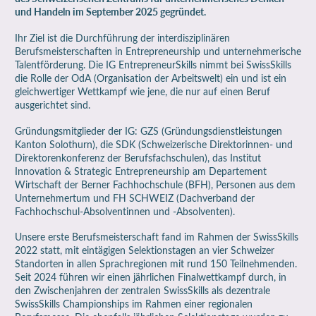
und Handeln
im September 2025 gegründet.
Ihr Ziel ist die Durchführung der interdisziplinären
Berufsmeisterschaften in Entrepreneurship und unternehmerische
Talentförderung. Die IG EntrepreneurSkills nimmt bei SwissSkills
die Rolle der OdA (Organisation der Arbeitswelt) ein und ist ein
gleichwertiger Wettkampf wie jene, die nur auf einen Beruf
ausgerichtet sind.
Gründungsmitglieder der IG: GZS (Gründungsdienstleistungen
Kanton Solothurn), die SDK (Schweizerische Direktorinnen- und
Direktorenkonferenz der Berufsfachschulen), das Institut
Innovation & Strategic Entrepreneurship am Departement
Wirtschaft der Berner Fachhochschule (BFH), Personen aus dem
Unternehmertum und FH SCHWEIZ (Dachverband der
Fachhochschul-Absolventinnen und -Absolventen).
Unsere erste Berufsmeisterschaft fand im Rahmen der SwissSkills
2022 statt, mit eintägigen Selektionstagen an vier Schweizer
Standorten in allen Sprachregionen mit rund 150 Teilnehmenden.
Seit 2024 führen wir einen jährlichen Finalwettkampf durch, in
den Zwischenjahren der zentralen SwissSkills als dezentrale
SwissSkills Championships im Rahmen einer regionalen