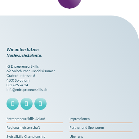
Bleibe
informiert.
Newsletter
abonnieren.
Wir unterstützen
Nachwuchstalente.
IG EntrepreneurSkills
c/o Solothurner Handelskammer
Grabackerstrasse 6
4500 Solothurn
032 626 24 24
info@entrepreneurskills.ch
EntrepreneurSkills Ablauf
Impressionen
Regionalmeisterschaft
Partner und Sponsoren
SwissSkills Championship
Über uns