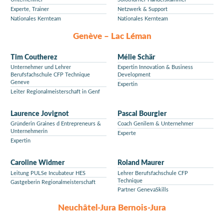
Experte, Trainer
Netzwerk & Support
Nationales Kernteam
Nationales Kernteam
Genève – Lac Léman
Tim Coutherez
Mélie Schär
Unternehmer und Lehrer
Expertin Innovation & Business
Berufsfachschule CFP Technique
Development
Geneve
Expertin
Leiter Regionalmeisterschaft in Genf
Laurence Jovignot
Pascal Bourgier
Gründerin Graines d Entrepreneurs &
Coach Genilem & Unternehmer
Unternehmerin
Experte
Expertin
Caroline Widmer
Roland Maurer
Leitung PULSe Incubateur HES
Lehrer Berufsfachschule CFP
Technique
Gastgeberin Regionalmeisterschaft
Partner GenevaSkills
Neuchâtel-Jura Bernois-Jura