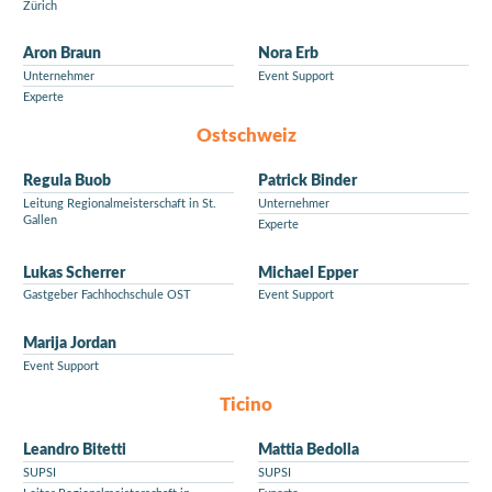
Zürich
Aron Braun
Nora Erb
Unternehmer
Event Support
Experte
Ostschweiz
Regula Buob
Patrick Binder
Leitung Regionalmeisterschaft in St.
Unternehmer
Gallen
Experte
Lukas Scherrer
Michael Epper
Gastgeber Fachhochschule OST
Event Support
Marija Jordan
Event Support
Ticino
Leandro Bitetti
Mattia Bedolla
SUPSI
SUPSI